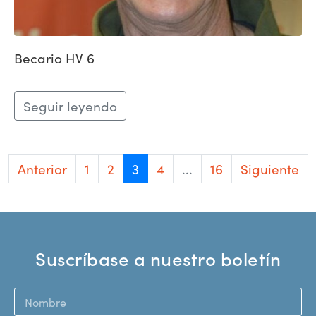
Becario HV 6
Seguir leyendo
Anterior
1
2
3
4
...
16
Siguiente
Suscríbase a nuestro boletín