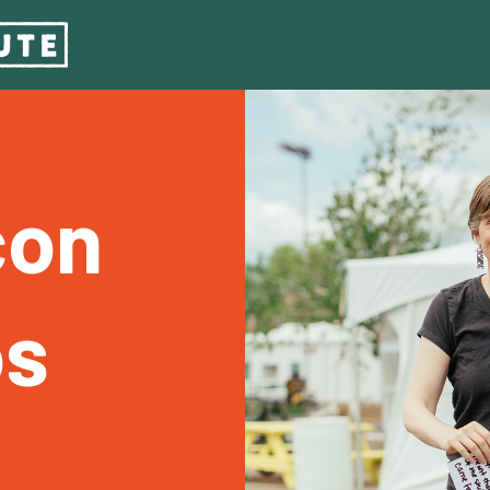
con
os