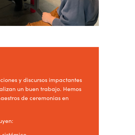
ciones y discursos impactantes
ealizan un buen trabajo. Hemos
aestros de ceremonias en
luyen:
 sistémico