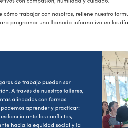
jetivos con compasión, humildad y cuidado.
 cómo trabajar con nosotros, rellene nuestro form
ra programar una llamada informativa en los días
gares de trabajo pueden ser
ión. A través de nuestros talleres,
ntas alineados con formas
s podemos aprender y practicar:
siliencia ante los conflictos,
nte hacia la equidad social y la