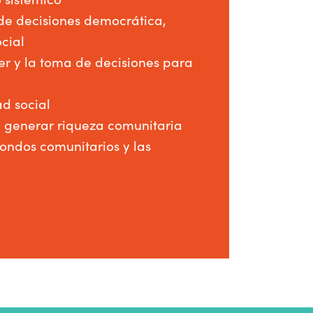
de decisiones democrática,
ocial
er y la toma de decisiones para
d social
 generar riqueza comunitaria
fondos comunitarios y las