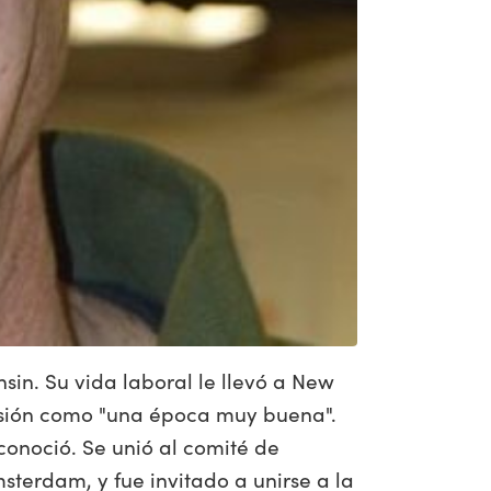
nsin. Su vida laboral le llevó a New
evisión como "una época muy buena".
conoció. Se unió al comité de
terdam, y fue invitado a unirse a la