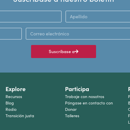
Suscríbase a
Explore
Participa
Recursos
Trabaje con nosotros
P
Blog
Póngase en contacto con
B
Radio
Donar
C
Transición justa
Talleres
F
L