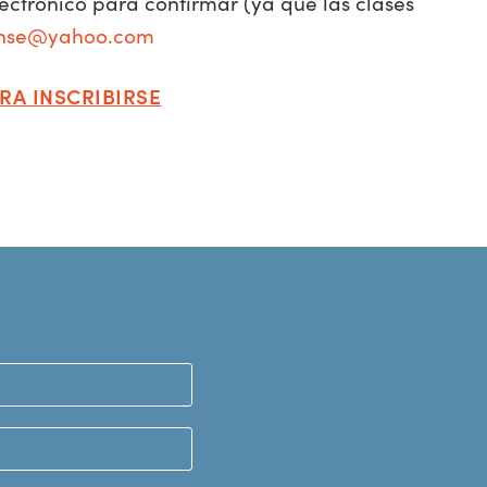
ectrónico para confirmar (ya que las clases
nse@yahoo.com
RA INSCRIBIRSE